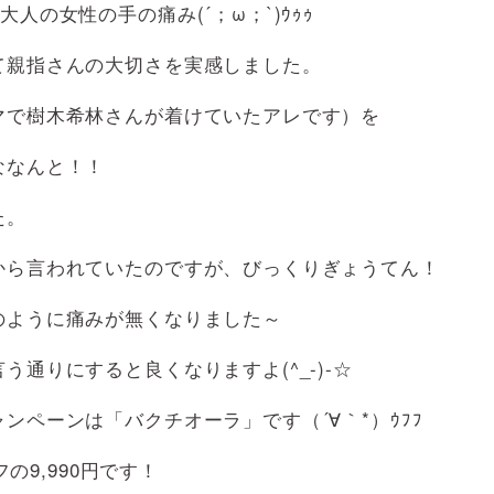
の女性の手の痛み(´；ω；`)ｳｩｩ
て親指さんの大切さを実感しました。
マで樹木希林さんが着けていたアレです）を
ななんと！！
た。
から言われていたのですが、びっくりぎょうてん！
のように痛みが無くなりました～
通りにすると良くなりますよ(^_-)-☆
ペーンは「バクチオーラ」です（´∀｀*）ｳﾌﾌ
の9,990円です！