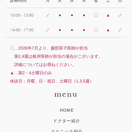
診療時間
月
火
水
木
金
土
日
10:00 - 13:00
／
●
●
●
〇
▲
／
14:00 - 17:00
／
●
●
●
〇
▲
／
〇…2026年7月より、服部英子医師が担当
第2,4週は根岸医師が担当の場合がございます。
詳細についてはお尋ねください。
▲…第2・4土曜日のみ
休診日：月曜、日・祝日、土曜日（1,3,5週）
menu
HOME
ドクター紹介
クリニック紹介