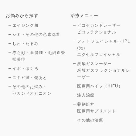
お悩みから探す
治療メニュー
エイジング肌
ピコセカンドレーザー
ピコフラクショナル
シミ・その他の色素沈着
フォトフェイシャル（IPL
しわ・たるみ
/光）
赤ら顔・血管腫・毛細血管
エクセルフェイシャル
拡張症
炭酸ガスレーザー
イボ・ほくろ
炭酸ガスフラクショナルレ
ーザー
ニキビ跡・傷あと
医療用ハイフ（HIFU）
その他のお悩み・
セカンドオピニオン
注入治療
薬剤処方
医療用サプリメント
その他の治療