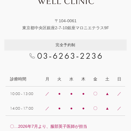
〒104-0061
東京都中央区銀座2-7-10銀座マロニエテラス9F
完全予約制
診療時間
月
火
水
木
金
土
日
10:00 - 13:00
／
●
●
●
〇
▲
／
14:00 - 17:00
／
●
●
●
〇
▲
／
〇…2026年7月より、服部英子医師が担当