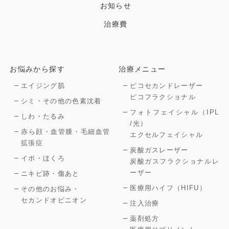
お知らせ
治療費
お悩みから探す
治療メニュー
エイジング肌
ピコセカンドレーザー
ピコフラクショナル
シミ・その他の色素沈着
フォトフェイシャル（IPL
しわ・たるみ
/光）
赤ら顔・血管腫・毛細血管
エクセルフェイシャル
拡張症
炭酸ガスレーザー
イボ・ほくろ
炭酸ガスフラクショナルレ
ーザー
ニキビ跡・傷あと
医療用ハイフ（HIFU）
その他のお悩み・
セカンドオピニオン
注入治療
薬剤処方