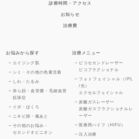
診療時間・アクセス
お知らせ
治療費
お悩みから探す
治療メニュー
エイジング肌
ピコセカンドレーザー
ピコフラクショナル
シミ・その他の色素沈着
フォトフェイシャル（IPL
しわ・たるみ
/光）
赤ら顔・血管腫・毛細血管
エクセルフェイシャル
拡張症
炭酸ガスレーザー
イボ・ほくろ
炭酸ガスフラクショナルレ
ーザー
ニキビ跡・傷あと
医療用ハイフ（HIFU）
その他のお悩み・
セカンドオピニオン
注入治療